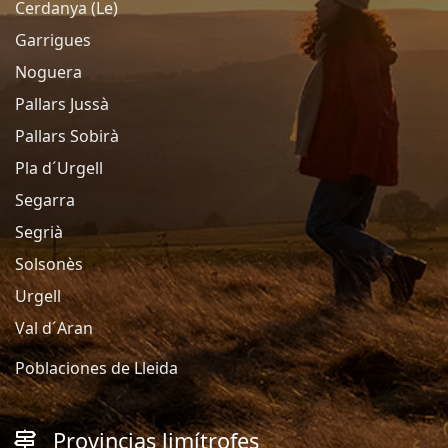
Cerdanya (Le)
Garrigues
Noguera
Pallars Jussà
Pallars Sobirà
Pla d´Urgell
Segarra
Segrià
Solsonès
Urgell
Val d´Aran
Poblaciones de Lleida
Provincias limítrofes