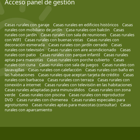
Acceso panel de gestión
Casas rurales con garaje
Casas rurales en edificios históricos
Casas
rurales con mobiliario de jardín
Casa rurales con balcón
Casas
rurales con jardín
Casas rurales con sala de reuniones
Casas rurales
con WIFI
Casas rurales con buenas vistas
Casas rurales con
decoración esmerada
Casas rurales con jardín cerrado
Casas
rurales con televisión
Casas rurales con aire acondicionado
Casas
rurales con patio
Casas rurales con parque infantil
Casas rurales
aptas para mascotas
Casas rurales con porche cubierto
Casas
rurales con cuna
Casas rurales con sala de juegos
Casas rurales con
lavavajillas
Casas rurales con calefacción
Casas rurales con baño en
las habitaciones
Casas rurales que aceptan tarjeta de crédito
Casas
rurales con barbacoa
Casas rurales con terraza
Casas rurales con
conexión a internet
Casas rurales con televisión en las habitaciones
Casas rurales adaptadas para minusválidos
Casas rurales con zona
verde
Casas rurales con piscina
Casas rurales con reproductor
DVD
Casas rurales con chimenea
Casas rurales especiales para
agroturismo
Casas rurales aptas para mascotas (consultar)
Casas
rurales con aparcamiento