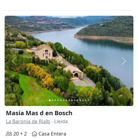
Anterior
Siguie
Masía Mas d en Bosch
La Baronia de Rialb
- Lleida
20 + 2
Casa Entera