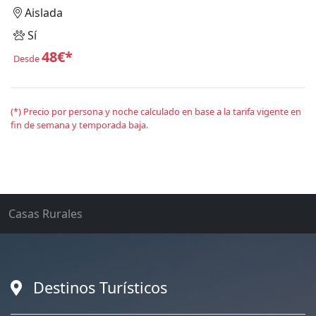
Aislada
Sí
48€*
Desde
(*) Precio por persona y noche calculado en base a la tarifa vigente en
fin de semana y temporada baja.
Casas Rurales
Destinos Turísticos