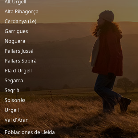
Alt Urgell
Alta Ribagorça
Cerdanya (Le)
Garrigues
Noguera
Pallars Jussà
Pallars Sobirà
Pla d´Urgell
Segarra
Segrià
Solsonès
Urgell
Val d´Aran
Poblaciones de Lleida