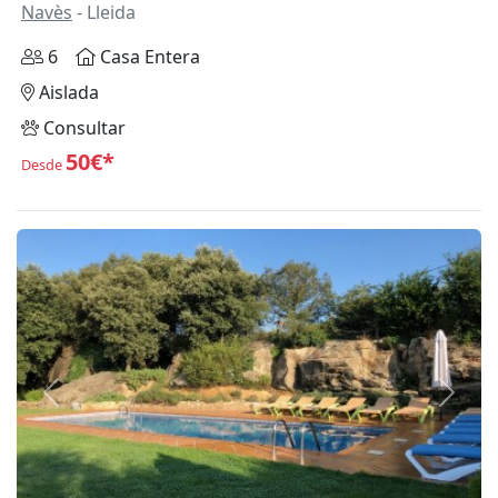
Navès
- Lleida
6
Casa Entera
Aislada
Consultar
50€*
Desde
Anterior
Siguie