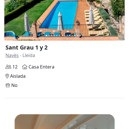
Anterior
Siguie
Sant Grau 1 y 2
Navès
- Lleida
12
Casa Entera
Aislada
No