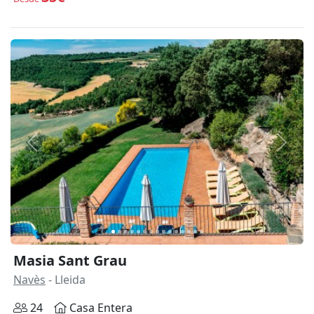
Anterior
Siguie
Masia Sant Grau
Navès
- Lleida
24
Casa Entera