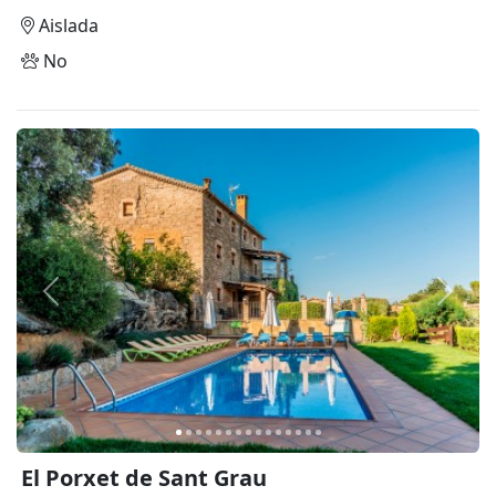
Aislada
No
Anterior
Siguie
El Porxet de Sant Grau