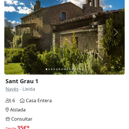
Anterior
Siguie
Sant Grau 1
Navès
- Lleida
6
Casa Entera
Aislada
Consultar
35€*
Desde