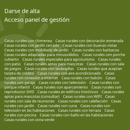
Darse de alta
Acceso panel de gestión
Casas rurales con chimenea
Casas rurales con decoración esmerada
Casas rurales con jardín cerrado
Casas rurales con buenas vistas
Casas rurales con mobiliario de jardín
Casas rurales con barbacoa
Casas rurales adaptadas para minusválidos
Casas rurales con porche
cubierto
Casas rurales especiales para agroturismo
Casas rurales
con patio
Casas rurales aptas para mascotas
Casas rurales con sala
de juegos
Casas rurales con lavavajillas
Casas rurales que aceptan
tarjeta de crédito
Casas rurales con aire acondicionado
Casas
rurales con conexión a internet
Casa rurales con balcón
Casas
rurales con garaje
Casas rurales con televisión
Casas rurales con
parque infantil
Casas rurales con aparcamiento
Casas rurales con
reproductor DVD
Casas rurales en edificios históricos
Casas rurales
aptas para mascotas (consultar)
Casas rurales con WIFI
Casas
rurales con sala de reuniones
Casas rurales con calefacción
Casas
rurales con jardín
Casas rurales con cuna
Casas rurales con
televisión en las habitaciones
Casas rurales con terraza
Casas
rurales con piscina
Casas rurales con baño en las habitaciones
Casas rurales con zona verde