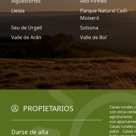
Aiguestortes
Alto Pirineo
Lleida
Parque Natural Cadí-
Moixeró
Seu de Urgell
Solsona
Valle de Arán
Valle de Boí
PROPIETARIOS
Casas rurales 
con zona verd
agroturismo
con aparcami
Casas rurales c
Darse de alta
patio
Casas r