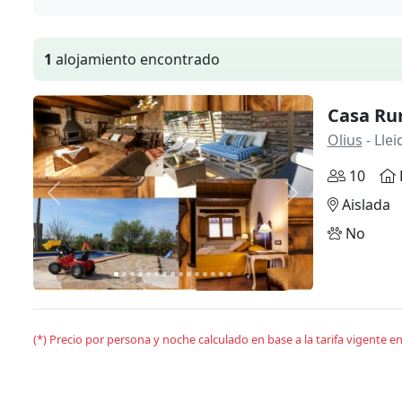
1
alojamiento encontrado
Casa Ru
Olius
- Llei
10
Anterior
Siguiente
Aislada
No
(*) Precio por persona y noche calculado en base a la tarifa vigente 