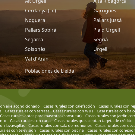
Alt Urgell
Alta Ribagorça
Cerdanya (Le)
Garrigues
Noguera
Pallars Jussà
Pallars Sobirà
Pla d´Urgell
Segarra
Segrià
Solsonès
Urgell
Val d´Aran
Poblaciones de Lleida
con aire acondicionado
Casas rurales con calefacción
Casas rurales con r
e
Casas rurales con terraza
Casas rurales con WIFI
Casa rurales con bal
Casas rurales aptas para mascotas (consultar)
Casas rurales con jardín cer
ento
Casas rurales con cuna
Casas rurales que aceptan tarjeta de crédito
on lavavajillas
Casas rurales con sala de reuniones
Casas rurales con de
urales con televisión
Casas rurales con piscina
Casas rurales con conexión