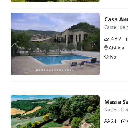
Casa Am
Castell de 
4 + 2
Anterior
Siguiente
Aislada
No
Masia S
Navès
- Lle
24