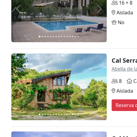
16 + 8
Anterior
Siguiente
Aislada
No
Cal Serr
Abella de 
8
C
Anterior
Siguiente
Aislada
Reserva d