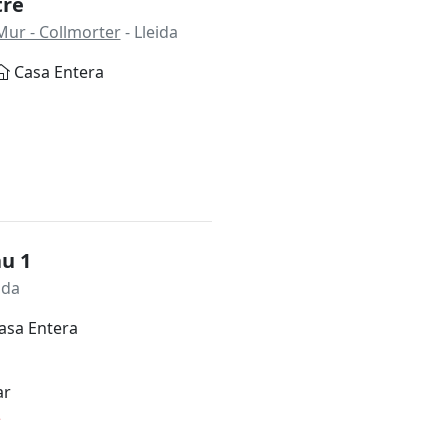
tre
Mur - Collmorter
- Lleida
Casa Entera
u 1
ida
asa Entera
ar
*