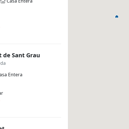
Casa Entera
*
t de Sant Grau
ida
asa Entera
ar
*
at