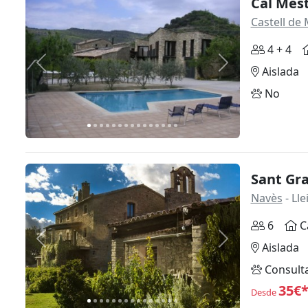
Cal Mes
Castell de 
4 + 4
Anterior
Siguiente
Aislada
No
Sant Gra
Navès
- Lle
6
C
Anterior
Siguiente
Aislada
Consult
35€
Desde