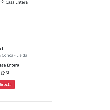
Casa Entera
at
la Conca
- Lleida
asa Entera
Sí
irecta