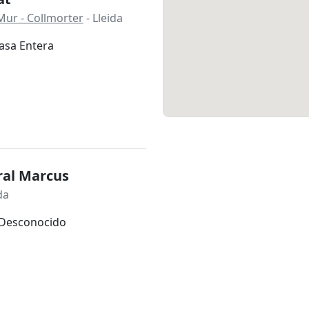
Mur - Collmorter
- Lleida
asa Entera
ral Marcus
da
Desconocido