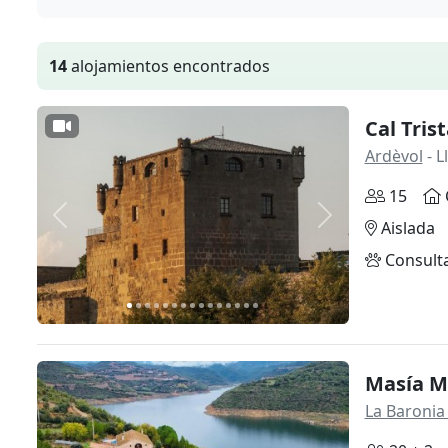
14
alojamientos encontrados
Cal Tris
Ardèvol
- L
15
Anterior
Siguiente
Aislada
Consult
Masía M
La Baronia 