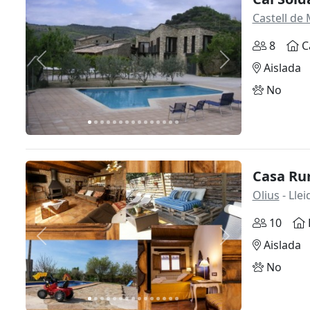
Castell de 
8
C
Anterior
Siguiente
Aislada
No
Casa Ru
Olius
- Llei
10
Anterior
Siguiente
Aislada
No