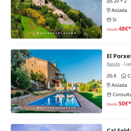
20 + 2
Anterior
Siguiente
Aislada
Sí
48€
Desde
El Porxe
Navès
- Lle
6
C
Anterior
Siguiente
Aislada
Consult
50€
Desde
Cal Sold