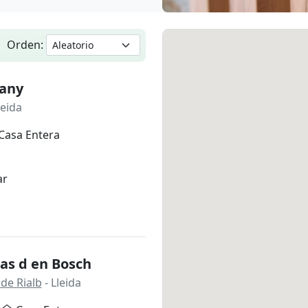
Orden:
tany
leida
Casa Entera
ar
as d en Bosch
de Rialb
- Lleida