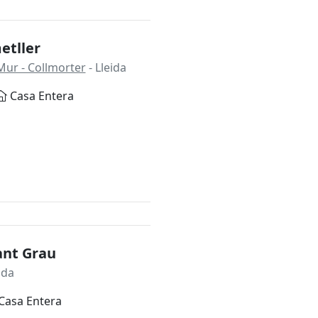
etller
Mur - Collmorter
- Lleida
Casa Entera
ant Grau
ida
Casa Entera