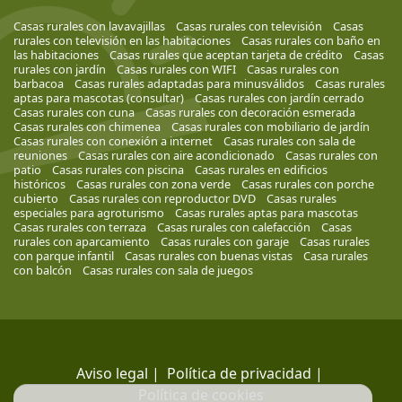
Casas rurales con lavavajillas
Casas rurales con televisión
Casas
rurales con televisión en las habitaciones
Casas rurales con baño en
las habitaciones
Casas rurales que aceptan tarjeta de crédito
Casas
rurales con jardín
Casas rurales con WIFI
Casas rurales con
barbacoa
Casas rurales adaptadas para minusválidos
Casas rurales
aptas para mascotas (consultar)
Casas rurales con jardín cerrado
Casas rurales con cuna
Casas rurales con decoración esmerada
Casas rurales con chimenea
Casas rurales con mobiliario de jardín
Casas rurales con conexión a internet
Casas rurales con sala de
reuniones
Casas rurales con aire acondicionado
Casas rurales con
patio
Casas rurales con piscina
Casas rurales en edificios
históricos
Casas rurales con zona verde
Casas rurales con porche
cubierto
Casas rurales con reproductor DVD
Casas rurales
especiales para agroturismo
Casas rurales aptas para mascotas
Casas rurales con terraza
Casas rurales con calefacción
Casas
rurales con aparcamiento
Casas rurales con garaje
Casas rurales
con parque infantil
Casas rurales con buenas vistas
Casa rurales
con balcón
Casas rurales con sala de juegos
Aviso legal
|
Política de privacidad
|
Política de cookies