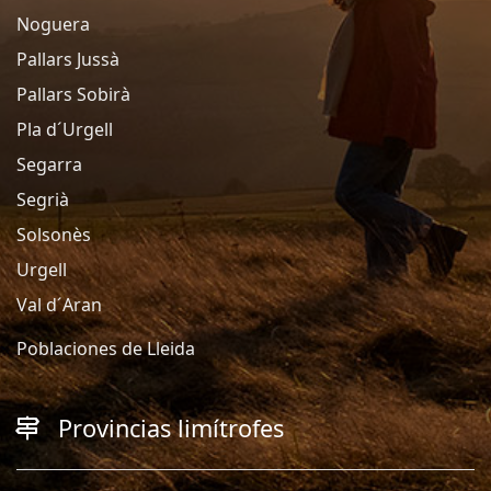
Noguera
Pallars Jussà
Pallars Sobirà
Pla d´Urgell
Segarra
Segrià
Solsonès
Urgell
Val d´Aran
Poblaciones de Lleida
Provincias limítrofes