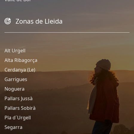
Zonas de Lleida
Alt Urgell
Alta Ribagorça
Cerdanya (Le)
Garrigues
Noguera
Pallars Jussà
Pallars Sobirà
Pla d´Urgell
Segarra