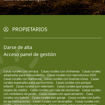
PROPIETARIOS
Darse de alta
Acceso panel de gestión
Casas rurales con terraza
Casas rurales con chimenea
Casas rurales
adaptadas para minusválidos
Casas rurales con reproductor DVD
Casas rurales con barbacoa
Casas rurales con buenas vistas
Casas
rurales especiales para agroturismo
Casas rurales con parque
infantil
Casas rurales con televisión
Casas rurales que aceptan
tarjeta de crédito
Casas rurales con sala de reuniones
Casas rurales
con mobiliario de jardín
Casas rurales con aparcamiento
Casa
rurales con balcón
Casas rurales con garaje
Casas rurales con baño
en las habitaciones
Casas rurales con lavavajillas
Casas rurales con
jardín
Casas rurales con cuna
Casas rurales aptas para mascotas