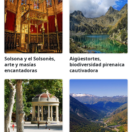
Solsona y el Solsonès,
Aigüestortes,
arte y masías
biodiversidad pirenaica
encantadoras
cautivadora