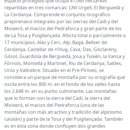
espacio protegido que ocupa 41.060 hectáreas
repartidas en tres comarcas: L’Alt Urgell, El Berguedà y
La Cerdanya. Comprende el conjunto orográfico
prepirenaico integrado por las sierras del Cadí y del
Moixeró, el macizo del Pedraforca y gran parte de los
de La Tosa y Puigllançada. Afecta total o parcialmente a
17 municipios: Alàs y Cerc, Alp, Bagà, Bellver de
Cerdanya, Castellar de n’Hug, Cava, Das, Gisclareny,
Gósol, Guardiola de Berguedà, Josa y Tuixén, la Vansa y
Fórnols, Montellà y Martinet, Riu de Cerdanya, Saldes,
Urús y Vallcebre. Situado en el Pre-Pirineo, se
considera un parque de montaña por su orografía que
oscila entre los 800 m. en el fondo de los valles hasta
los 2.648 m. en su punto culminante. Las montañas
que lo forman son la sierra del Cadí, la sierra del
Moixeró, el macizo del Pedraforca (una de las
montañas con más atractivo y tradición del alpinismo
catalán) y parte de la Tosa y del Puigllançada. También
es en esta zona donde confluyen dos grandes