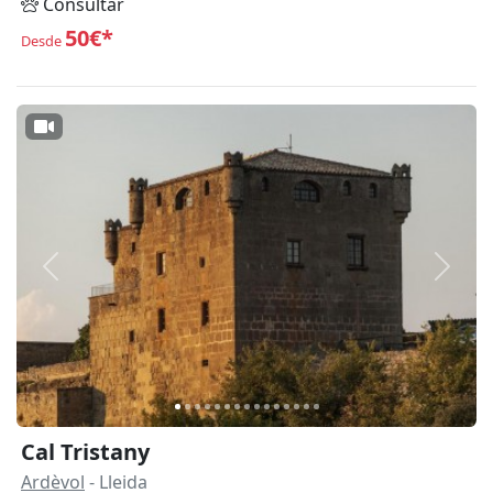
Consultar
50€*
Desde
Anterior
Siguie
Cal Tristany
Ardèvol
- Lleida