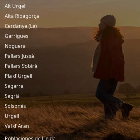
Alt Urgell
Alta Ribagorça
Cerdanya (Le)
Garrigues
Noguera
Pallars Jussà
Pallars Sobirà
Pla d´Urgell
Segarra
Segrià
Solsonès
Urgell
Val d´Aran
Poblaciones de Lleida