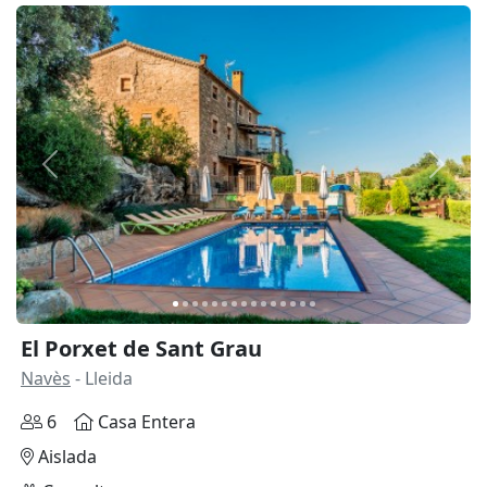
Anterior
Siguie
El Porxet de Sant Grau
Navès
- Lleida
6
Casa Entera
Aislada