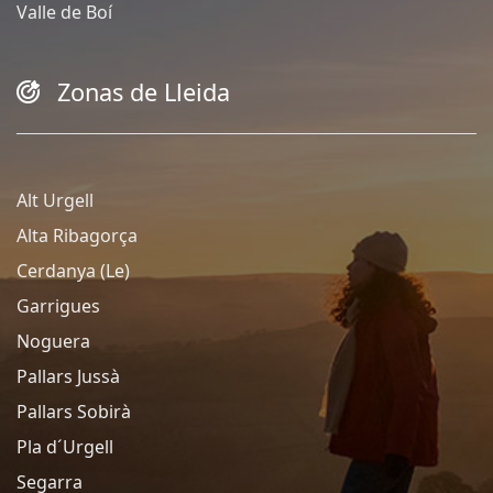
Valle de Boí
Zonas de Lleida
Alt Urgell
Alta Ribagorça
Cerdanya (Le)
Garrigues
Noguera
Pallars Jussà
Pallars Sobirà
Pla d´Urgell
Segarra