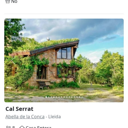
No
Anterior
Siguie
Cal Serrat
Abella de la Conca
- Lleida