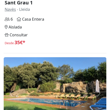
Sant Grau 1
Navès
- Lleida
6
Casa Entera
Aislada
Consultar
35€*
Desde
Anterior
Siguie