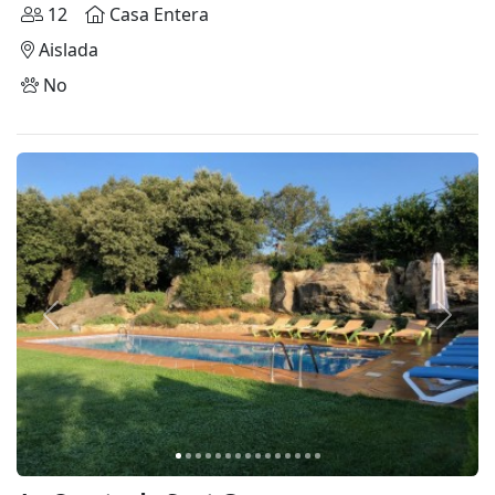
12
Casa Entera
Aislada
No
Anterior
Siguie