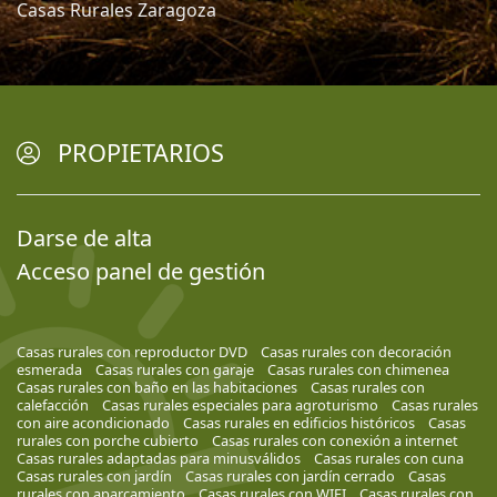
Casas Rurales Zaragoza
PROPIETARIOS
Darse de alta
Acceso panel de gestión
Casas rurales con reproductor DVD
Casas rurales con decoración
esmerada
Casas rurales con garaje
Casas rurales con chimenea
Casas rurales con baño en las habitaciones
Casas rurales con
calefacción
Casas rurales especiales para agroturismo
Casas rurales
con aire acondicionado
Casas rurales en edificios históricos
Casas
rurales con porche cubierto
Casas rurales con conexión a internet
Casas rurales adaptadas para minusválidos
Casas rurales con cuna
Casas rurales con jardín
Casas rurales con jardín cerrado
Casas
rurales con aparcamiento
Casas rurales con WIFI
Casas rurales con