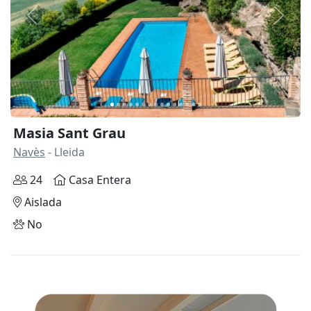
Anterior
Siguie
Masia Sant Grau
Navès
- Lleida
24
Casa Entera
Aislada
No