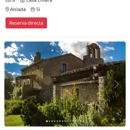
8
Casa Entera
Aislada
Sí
Reserva directa
Anterior
Siguie