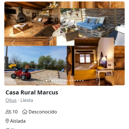
Anterior
Siguie
Casa Rural Marcus
Olius
- Lleida
10
Desconocido
Aislada