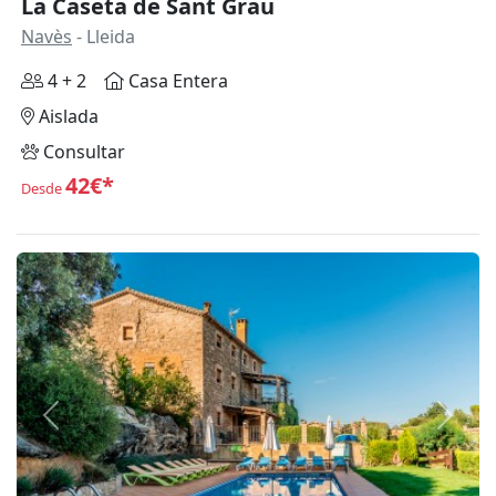
La Caseta de Sant Grau
Navès
- Lleida
4 + 2
Casa Entera
Aislada
Consultar
42€*
Desde
Anterior
Siguie